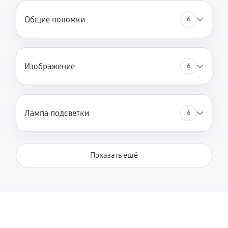
Замена зеркального тоннеля
Общие поломки
6
1760 руб
60 минут
Замена оптического блока
900 руб
60 минут
Изображение
6
Юстировка оптики
1710 руб
60 минут
Лампа подсветки
6
Замена системы накала лампы
1620 руб
60 минут
Показать ещё
Замена балластера
1260 руб
60 минут
Замена колеса цветофильтров
900 руб
60 минут