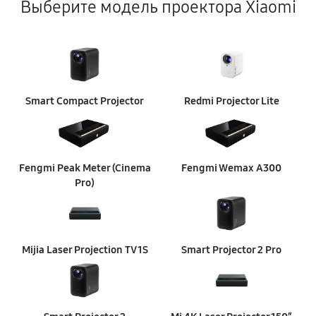
Выберите модель проектора Xiaomi
Ремонт балластера
1260 руб
60 минут
Ремонт кнопок управления
500 руб
60 минут
Smart Compact Projector
Redmi Projector Lite
Замена поляризатора
720 руб
60 минут
Fengmi Peak Meter (Cinema
Fengmi Wemax A300
Pro)
Чистка от пыли
890 руб
90 минут
Замена процессора
Mijia Laser Projection TV 1S
Smart Projector 2 Pro
1350 руб
60 минут
Ремонт блока управления