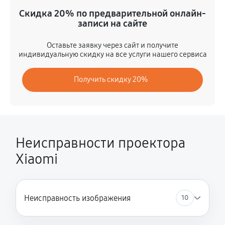
Замена дисплея
Скидка 20% по предварительной онлайн-
1490 руб
60 минут
записи на сайте
Замена HDMI разъема
Оставьте заявку через сайт и получите
индивидуальную скидку на все услуги нашего сервиса
1080 руб
60 минут
Получить скидку 20%
Ремонт матрицы
990 руб
60 минут
Замена DMD-чипа
810 руб
60 минут
Неисправности проектора
Xiaomi
Ремонт после перегрева
1710 руб
60 минут
Замена лампы на светодиод
Неисправность изображения
10
680 руб
60 минут