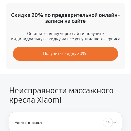
Замена двигателя подъема/спуска
Скидка 20% по предварительной онлайн-
3150 руб
60 минут
записи на сайте
Замена основного двигателя
Оставьте заявку через сайт и получите
индивидуальную скидку на все услуги нашего сервиса
4500 руб
60 минут
Получить скидку 20%
Замена пневмокамеры
630 руб
60 минут
Замена замка
1170 руб
60 минут
Неисправности массажного
кресла Xiaomi
Ремонт на месте без замены запчастей
1080 руб
60 минут
Ремонт сканера купюроприемника
Электроника
14
1710 руб
60 минут