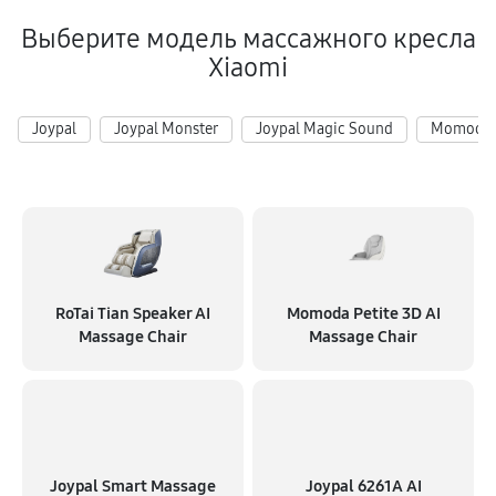
3510 руб
60 минут
Выберите модель массажного кресла
Xiaomi
Ремонт пневмосистемы
1350 руб
60 минут
Joypal
Joypal Monster
Joypal Magic Sound
Momoda
Ремонт пульта управления
1080 руб
60 минут
Ремонт электропроводки
810 руб
60 минут
RoTai Tian Speaker AI
Momoda Petite 3D AI
Ремонт сканера
Massage Chair
Massage Chair
1620 руб
60 минут
Ремонт купюроприемника
630 руб
60 минут
Joypal Smart Massage
Joypal 6261A AI
Замена сетевого трансформатора