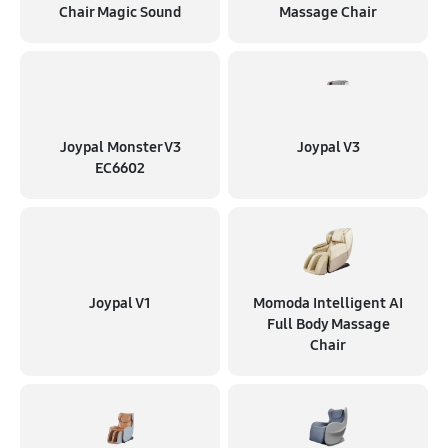
Chair Magic Sound
Massage Chair
4050 руб
60 минут
Замена вторичного трансформатора
1980 руб
60 минут
Joypal Monster V3
Joypal V3
Ремонт микро-лифта
EC6602
2250 руб
60 минут
Joypal V1
Momoda Intelligent AI
Full Body Massage
Chair