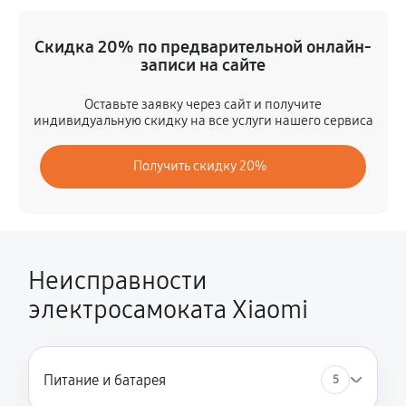
Восстановление разъемов питания
Скидка 20% по предварительной онлайн-
360 руб
60 минут
записи на сайте
Замена аккумулятора
Оставьте заявку через сайт и получите
индивидуальную скидку на все услуги нашего сервиса
450 руб
60 минут
Получить скидку 20%
Замена корпуса
810 руб
60 минут
Ремонт платы управления (восстановление)
2250 руб
60 минут
Неисправности
электросамоката Xiaomi
Гидроизоляция
990 руб
60 минут
Замена подсветки
Питание и батарея
5
360 руб
60 минут